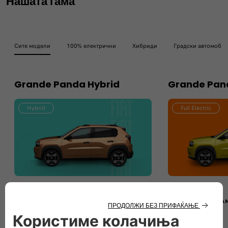
Нашата гама
Сите модели
100% електрични
Хибриди
Градски автомоби
Grande Panda Hybrid
Grande Pand
Hybrid
Full Electric
ДОЗНАЈ ЗА GRANDE PANDA HYBRID
ДОЗНАЈ ЗА GRA