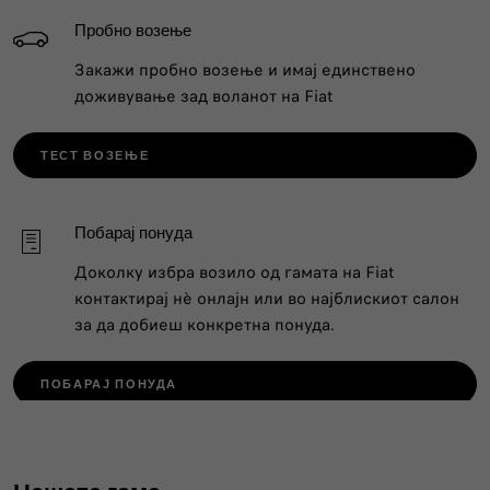
Пробно возење
Закажи пробно возење и имај единствено
доживување зад воланот на Fiat
ТЕСТ ВОЗЕЊЕ
Побарај понуда
Доколку избра возило од гамата на Fiat
контактирај нѐ онлајн или во најблискиот салон
за да добиеш конкретна понуда.
ПОБАРАЈ ПОНУДА