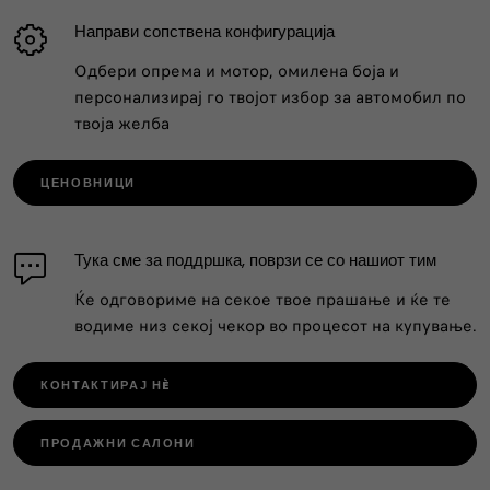
Направи сопствена конфигурација
Одбери опрема и мотор, омилена боја и
персонализирај го твојот избор за автомобил по
твоја желба
ЦЕНОВНИЦИ
Тука сме за поддршка, поврзи се со нашиот тим
Ќе одговориме на секое твое прашање и ќе те
водиме низ секој чекор во процесот на купување.
КОНТАКТИРАЈ НÈ
ПРОДАЖНИ САЛОНИ