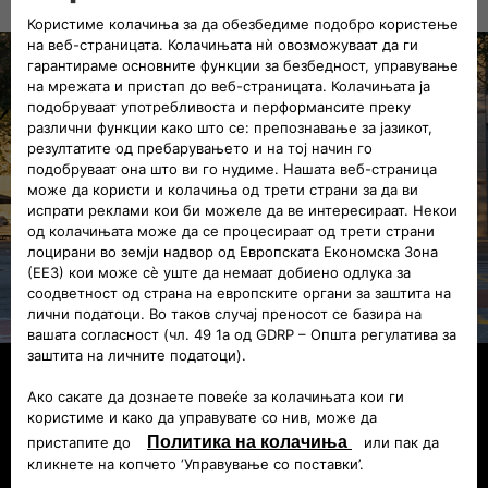
Fiat Professional
Најдобриот сојузник за твојот бизнис