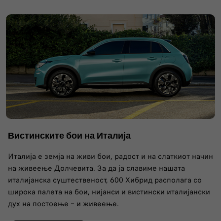
Вистинските бои на Италија
Италија е земја на живи бои, радост и на слаткиот начин
на живеење Долчевита. За да ја славиме нашата
италијанска суштественост, 600 Хибрид располага со
широка палета на бои, нијанси и вистински италијански
дух на постоење – и живеење.