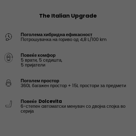
The Italian Upgrade
Поголема хибридна ефикасност
Потрошувачка на гориво од 4,8 L/100 km
Повеќе комфор
5 врати, 5 седишта,
5 пријатели
Поголем простор
360L багажен простор + 15L простори за предмети
Повеќе Dolcevita
6-степен aвтоматски менувач со двојна спојка во
серија