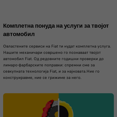
Комплетна понуда на услуги за твојот
автомобил
Овластените сервиси на Fiat ти нудат комплетна услуга.
Нашите механичари совршено го познаваат твојот
автомобил Fiat. Од редовните годишни проверки до
лимаро-фарбарските поправки: спремни сме за
севкупната технологија Fiat, и за најновата.Ние го
конструиравме, ние се грижиме за него.