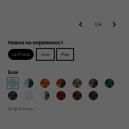
1/4
Нивоа на опременост
La Prima
Icon
Pop
Бои
Acqua Сина