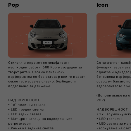
Pop
Icon
​Стилски и опремен со секојдневни
Со елегантен дизај
неопходни работи, 600 Pop е создаден за
функции, верзијата
твојот ритам. Сега со бензински
однатре и однадво
перформанси со брз одговор кои го прават
бензински перформ
секое твое возење слеано, безбедно и
совршен баланс по
подготвено за движење.
задоволството при
(Дополнување на оп
НАДВОРЕШНОСТ
POP)​
• 16’’ челични тркала​
• LED предни светла
НАДВОРЕШНОСТ
• LED задни светла
• 17'' алуминиумски
• Мат црни капаци на надворешните
• LED трепкачи
ретровизори
• LED светла за маг
• Рамка на задните светла
насочување на свет