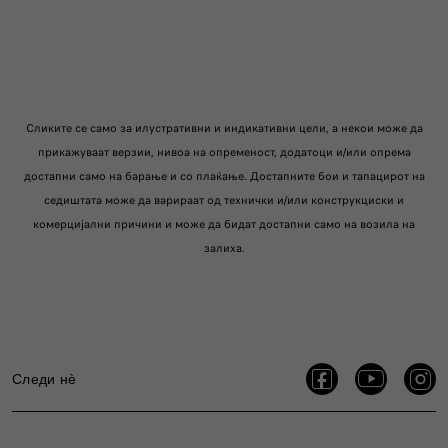
Сликите се само за илустративни и индикативни цели, а некои може да
прикажуваат верзии, нивоа на опременост, додатоци и/или опрема
достапни само на барање и со плаќање. Достапните бои и тапацирот на
седиштата може да варираат од технички и/или конструкциски и
комерцијални причини и може да бидат достапни само на возила на
залиха.
Следи нѐ