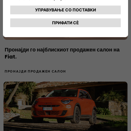
Пронајди го најблискиот продажен салон на
Fiat.
ПРОНАЈДИ ПРОДАЖЕН САЛОН