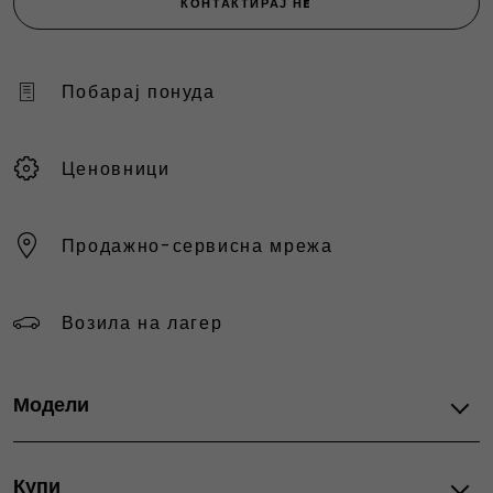
КОНТАКТИРАЈ НÈ
Побарај понуда
Ценовници
Продажно-сервисна мрежа
Возила на лагер
Модели
Fiat автомобили
Купи
Grande Panda Hybrid