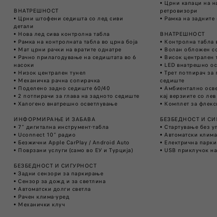
• Црни капаци на 
ВНАТРЕШНОСТ
ретровизори
• Црни штофени седишта со лед сиви
• Рамка на задните
детали
• Нова лед сива контролна табла ​
ВНАТРЕШНОСТ
• Рамка на контролната табла во црна боја​
• Контролна табла в
• Мат црни рачки на вратите однатре
• Волан обложен со
• Рачно прилагодување на седиштата во 6
• Висок централен т
насоки​
• LED внатрешно ос
• Низок централен тунел
• Трет потпирач за 
• Механичка рачна сопирачка
седиште
• Поделено задно седиште 60/40
• Амбиентално осве
• 2 потпирачи за глава на задното седиште
кај верзиите со лев
• Халогено внатрешно осветлување
• Комплет за флек
ИНФОРМИРАЊЕ И ЗАБАВА
БЕЗБЕДНОСТ И СИ
• 7” дигитална инструмент-табла
• Стартување без уп
• Uconnect 10” радио
• Автоматски клима
• Безжични Apple CarPlay / Android Auto
• Електрична парки
• Поврзани услуги (само во ЕУ и Турција)​
• USB приклучок н
БЕЗБЕДНОСТ И СИГУРНОСТ
• Задни сензори за паркирање​
• Сензор за дожд и за светлина​
• Автоматски долги светла
• Рачен клима-уред​
• Механички клуч