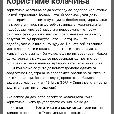
Разгледај ги возилата Fiat на лагер
РАЗГЛЕДАЈ ЈА НАШАТА НАЈДОБРА ПОНУДА