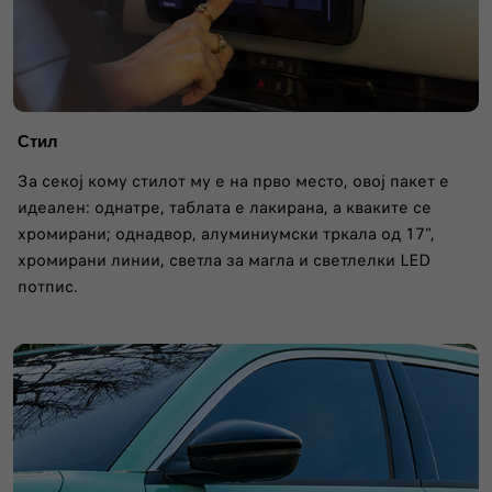
Стил
За секој кому стилот му е на прво место, овој пакет е
идеален: однатре, таблата е лакирана, а кваките се
хромирани; однадвор, алуминиумски тркала од 17",
хромирани линии, светла за магла и светлелки LED
потпис.