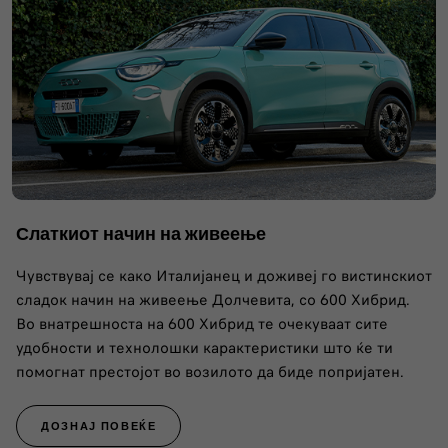
Слаткиот начин на живеење
Чувствувај се како Италијанец и доживеј го вистинскиот
сладок начин на живеење Долчевита, со 600 Хибрид.
Во внатрешноста на 600 Хибрид те очекуваат сите
удобности и технолошки карактеристики што ќе ти
помогнат престојот во возилото да биде попријатен.
ДОЗНАЈ ПОВЕЌЕ