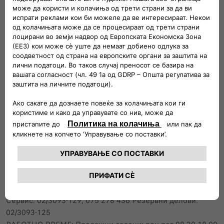
Следи нѐ
ПОВРЗИ СЕ СО НАШИОТ ТИМ
Ќе одговориме на секое твое прашање и ќе те водиме
низ секој чекор во процесот на купување.
Веќе си сопственик нa Fiat? Контактирај нѐ за повеќе
информации за нашите постпродажни услуги, резервни
делови и додатоци.
ЈАВИ СЕ: Дирекција: 02/3093-100 Продажба: 02/3096-333
Сервис: 02/3093-129, 075 278 436 Резервни делови:
02/3093-125