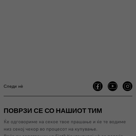
Следи нѐ
ПОВРЗИ СЕ СО НАШИОТ ТИМ
Ќе одговориме на секое твое прашање и ќе те водиме
низ секој чекор во процесот на купување.