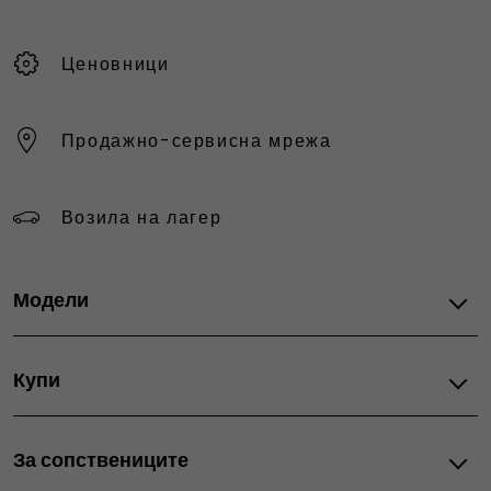
Ценовници
Продажно-сервисна мрежа
Возила на лагер
Модели
Fiat автомобили
Купи
Grande Panda Hybrid
Grande Panda Electric
Понуди
Grande Panda Petrol
За сопствениците
Актуелни промоции
600 Petrol