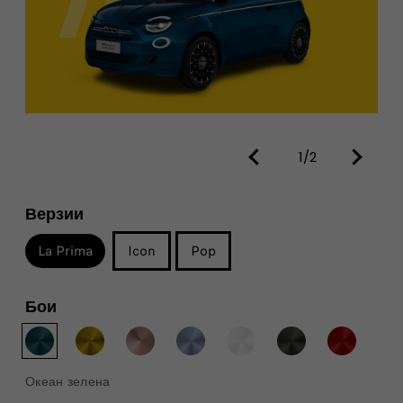
1/2
Верзии
La Prima
Icon
Pop
Бои
Океан зелена