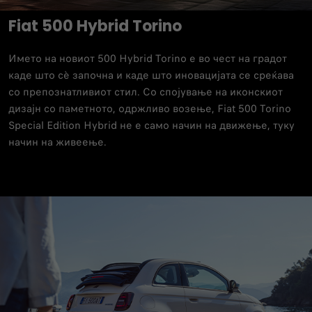
Fiat 500 Hybrid Torino
Името на новиот 500 Hybrid Torino е во чест на градот
каде што сè започна и каде што иновацијата се среќава
со препознатливиот стил. Со спојување на иконскиот
дизајн со паметното, одржливо возење, Fiat 500 Torino
Special Edition Hybrid не е само начин на движење, туку
начин на живеење.