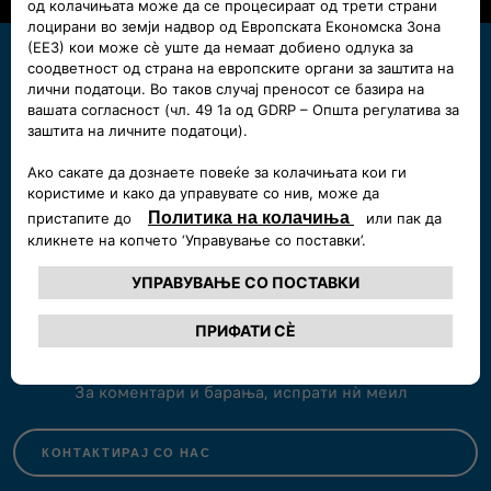
Ти треба помош?
Јави се на 02/3096-333
Пон-пет 8.30 - 18.00 ч.;
саб. 9.00 - 14.00 ч.
ЗАВРТИ ВЕДНАШ
Пиши нѝ
За коментари и барања, испрати нѝ меил
КОНТАКТИРАЈ СО НАС