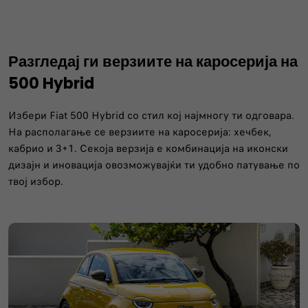
Разгледај ги верзиите на каросерија на
500 Hybrid
Избери Fiat 500 Hybrid со стил кој најмногу ти одговара.
На располагање се верзиите на каросерија: хечбек,
кабрио и 3+1. Секоја верзија е комбинација на иконски
дизајн и иновација овозможувајќи ти удобно патување по
твој избор.