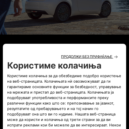
Fiat 500 Hybrid Dolcevita​
Designed to turn heads and elevate every journey, the new
Fiat 500 Hybrid Dolcevita it’s more than a car: it’s a moment,
a mood, a season to live.
DISCOVER MORE
CONFIGURE AND BUY