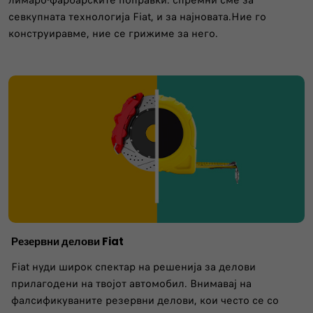
лимаро-фарбарските поправки: спремни сме за
севкупната технологија Fiat, и за најновата.Ние го
конструиравме, ние се грижиме за него.
Резервни делови Fiat
Fiat нуди широк спектар на решенија за делови
прилагодени на твојот автомобил. Внимавај на
фалсификуваните резервни делови, кои често се со