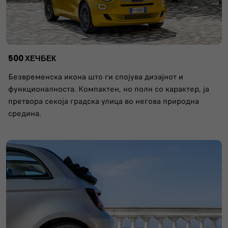
500 ХЕЧБЕК
Безвременска икона што ги спојува дизајнот и
функционалноста. Компактен, но полн со карактер, ја
претвора секоја градска улица во негова природна
средина.