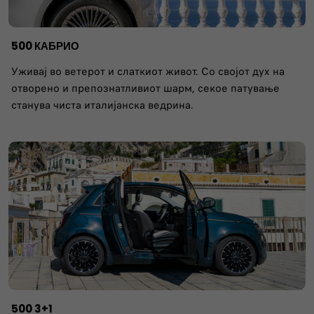
​500 КАБРИО
Уживај во ветерот и слаткиот живот. Со својот дух на
отворено и препознатливиот шарм, секое патување
станува чиста италијанска ведрина.
500 3+1