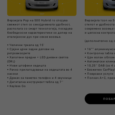
Верзијата Pop на 500 Hybrid го спојува
Верзијата Icon на 
свежиот стил со секојдневната удобност,
стилот и удобноста
располага со смарт технологија, поседува
современо возење 
безбедносни карактеристики со допир на
и целосна контрола
италијански дух при секое возење.
(дополнително од 
• Челични тркала од 15’
• Сјајни црни задни делови на
• 16"" алуминиумск
ретровизорите
• Контролна табла 
• Халогени предни + LED дневни светла
• Црн волан обложе
(DRL)
• Автоматски клима
• Нови штофени седишта
• 10,25’’ DAB (со 4 ​
• Рачно прилагодување на седиштата во 4
• Безжичен CarPlay
насоки
• Поврзани услуги
• Држач за паметен телефон и 4 звучници
• Полнач А+С, при
• Дигитална инструмент-табла од 7’’
• Keyless Go
ПОБАР