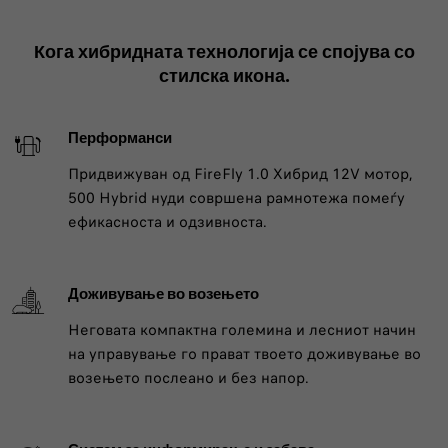
Кога хибридната технологија се спојува со
стилска икона.
Перформанси
Придвижуван од FireFly 1.0 Хибрид 12V мотор,
500 Hybrid нуди совршена рамнотежа помеѓу
ефикасноста и одзивноста.
Доживување во возењето
Неговата компактна големина и лесниот начин
на управување го прават твоето доживување во
возењето послеано и без напор.