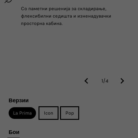
Со паметни решенија за складирање,
флексибилни седишта и изненадувачки
просторна кабина.
1/4
Верзии
La Prima
Icon
Pop
Бои