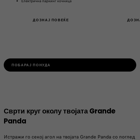
Електрична паркинг кочница
ДОЗНАЈ ПОВЕЌЕ
ДОЗН
ПОБАРАЈ ПОНУДА
Сврти круг околу твојата Grande
Panda
Истражи го секој агол на твојата Grande Panda со поглед