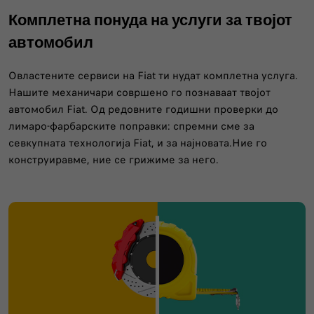
Комплетна понуда на услуги за твојот
автомобил
Овластените сервиси на Fiat ти нудат комплетна услуга.
Нашите механичари совршено го познаваат твојот
автомобил Fiat. Од редовните годишни проверки до
лимаро-фарбарските поправки: спремни сме за
севкупната технологија Fiat, и за најновата.Ние го
конструиравме, ние се грижиме за него.