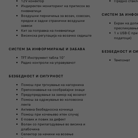
12V конектор
Предно стакло
Индиректен мониторинг на притисок во
пневматици
СИСТЕМ ЗА ИНФО
Воздушни перничиња за возач, совозач,
предни и задни странични воздушни
Екран на доп
завеси
пресликувањ
Кит за поправка на пневматици
1 x USB-C пр
Висинска регулација на возачко седиште
податоци)
СИСТЕМ ЗА ИНФОРМИРАЊЕ И ЗАБАВА​
БЕЗБЕДНОСТ И СИ
TFT Инструмент табла 10"
Темпомат
Радио контроли на управувачот
БЕЗБЕДНОСТ И СИГУРНОСТ​
Помош при тргнување на нагорнина
Препознавање на сообраќајни знаци​
Предупредување за замор кај возачот​
Помош за одржување во коловозна
лента
Активна безбедносна кочница
Помош при кочењево итен случај
Е-повик и повик за дефект​
Волан со прилагодување во висина и
длабочина
Селектор за начини на возење