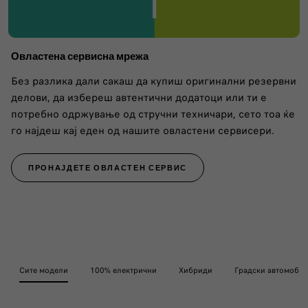
Овластена сервисна мрежа
Без разлика дали сакаш да купиш оригинални резервни
делови, да избереш автентични додатоци или ти е
потребно одржување од стручни техничари, сето тоа ќе
го најдеш кај еден од нашите овластени сервисери.
ПРОНАЈДЕТЕ ОВЛАСТЕН СЕРВИС
Сите модели
100% електрични
Хибриди
Градски автомоби