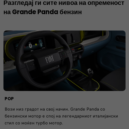
Разгледај ги сите нивоа на опременост
на Grande Panda бензин
POP
Вози низ градот на свој начин. Grande Panda со
бензински мотор е спој на легендарниот италијански
стил со моќен турбо мотор.