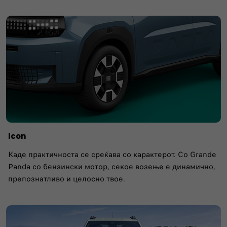
Icon
Каде практичноста се среќава со карактерот. Со Grande
Panda со бензински мотор, секое возење е динамично,
препознатливо и целосно твое.