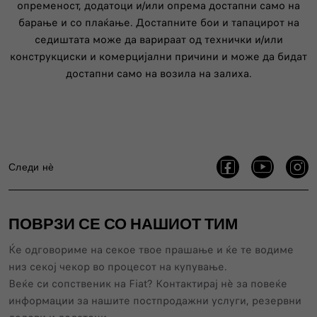
опременост, додатоци и/или опрема достапни само на
барање и со плаќање. Достапните бои и тапацирот на
седиштата може да варираат од технички и/или
конструкциски и комерцијални причини и може да бидат
достапни само на возила на залиха.
Следи нѐ
ПОВРЗИ СЕ СО НАШИОТ ТИМ
Ќе одговориме на секое твое прашање и ќе те водиме
низ секој чекор во процесот на купување.
Веќе си сопственик нa Fiat? Контактирај нѐ за повеќе
информации за нашите постпродажни услуги, резервни