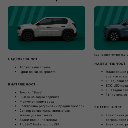
(дополнително од 
НАДВОРЕШНОСТ
НАДВОРЕШНОСТ​
16'' челични тркала
Црни рачки на вратите
Надворешни р
вратите во сја
LED дневни с
ВНАТРЕШНОСТ​
ECO LED пред
LED задни све
Текстил "Base"
16” тркала со
ISOFIX на задни седишта
Мануелен клима уред
Електрично регулирани предни прозори
ВНАТРЕШНОСТ
Сензор за светлина, автоматска
активација на светла
Електрична р
Задни паркинг сензори
ретровизори 
1 USB-C Fast charging (3A)
Електрично р