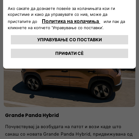
на иконичен изглед со сосема нов електричен мотор.
ДОЗНАЈ ПОВЕЌЕ
Grande Panda Hybrid
Почувствувај ја возбудата на патот и вози каде што
сакаш со новата Grande Panda Hybrid, придвижуванa од