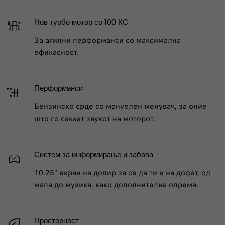
Нов турбо мотор со 100 КС
За агилни перформанси со максимална
ефикасност.
Перформанси
Бензинско срце со мануелен менувач, за оние
што го сакаат звукот на моторот.
Систем за информирање и забава
10.25" екран на допир за сè да ти е на дофат, од
мапа до музика, како дополнителна опрема.
Просторност