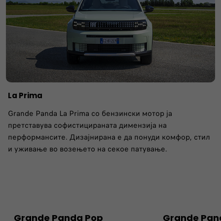
La Prima
Grande Panda La Prima со бензински мотор ја
претставува софистицираната димензија на
перформансите. Дизајнирана е да понуди комфор, стил
и уживање во возењето на секое патување.
Grande Panda Pop
Grande Pan