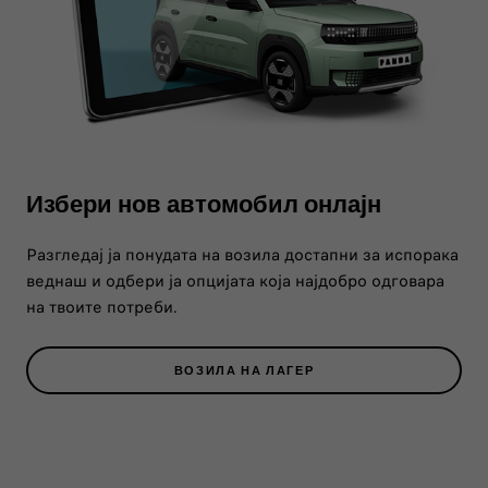
Избери нов автомобил онлајн
Разгледај ја понудата на возила достапни за испорака
веднаш и одбери ја опцијата која најдобро одговара
на твоите потреби.
ВОЗИЛА НА ЛАГЕР