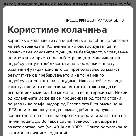
патот, придвижувана од моќен електричен мотор и турбо
мотор со 3 цилиндри создаден за вистинско уживање во
возењето.
Grande Panda електрична
Grande Panda ја носи иднината во твојата сегашност.
Вози целосно електрична верзија на Grande Panda. Спој