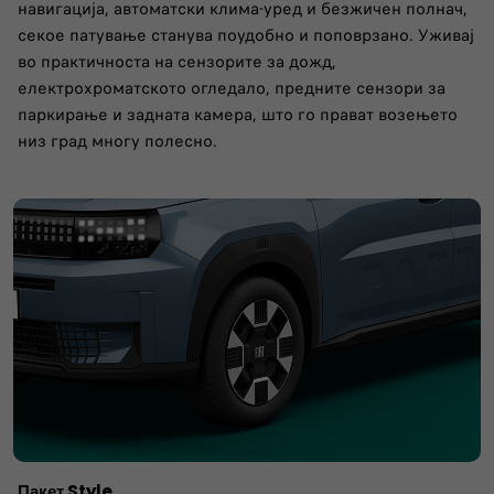
навигација, автоматски клима-уред и безжичен полнач,
секое патување станува поудобно и поповрзано. Уживај
во практичноста на сензорите за дожд,
електрохроматското огледало, предните сензори за
паркирање и задната камера, што го прават возењето
низ град многу полесно.
Пакет Style