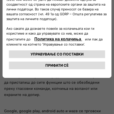
асистент Siri, но ќе работи и со копчињата и рачките на
воланот, допирните површини или екраните на допир.
Сите апликации компатибилни со CarPlay се
дизајнирани да овозможат лесен и интуитивен пристап,
без да треба да го тргнеш погледот од патот.
Android Auto™
Лесно пристапувај до содржината или користи Google
Maps и музика од Google Play додека возиш. Android
Auto™ ќе ги прикаже сите твои компатибилни
апликации на екранот на радиото. Ќе може интуитивно
да пристапиш до сите функции што се обезбедени
преку гласовни команди, копчиња на воланот или
екраните на допир.
Google, google play, android auto и waze се трговски