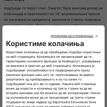
Надгради го твојот стил. Пакетот Style внесува допир на
елеганција и практичност со 16“ алуминиумски тркала
со капачиња на средината, затемнети стакла, ткаенина
во внатрешноста „Style“ и инструмент-табла и носачи на
покривот. Мекиот волан и двете предни седишта со
прилагодување на висината обезбедуваат совршена и
удобна положба за возење.
Apple Carplay™
Поврзи се со твојот iPhone и забавувај се додека возиш.
CarPlay ќе достави сè што ти треба директно на
екранот на радиото. Можеш да добиваш упатства за
насоки, да телефонираш, да разменуваш пораки и да
слушаш музика без да ти биде оттргнато вниманието од
патот пред тебе. CarPlay го интегрира гласовниот