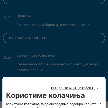
Пиши нѝ
За коментари и барања, испрати нѝ меил
КОНТАКТИРАЈ СО НАС
Закажи пробно возење
Сакаш да испробаш нов автомобил? Договори
пробно возење.
ЗАКАЖИ ВЕДНАШ