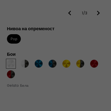
1/3
Нивоа на опременост
Pop
Бои
Gelato Бела​​