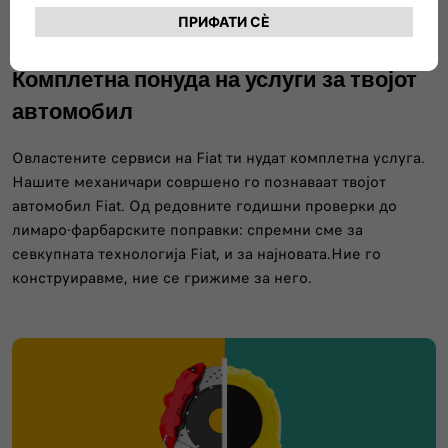
Комплетна понуда на услуги за твојот
автомобил
Овластените сервиси на Fiat ти нудат комплетна услуга.
Нашите механичари совршено го познаваат твојот
автомобил Fiat. Од редовните годишни проверки до
лимаро-фарбарските поправки: спремни сме за
севкупната технологија Fiat, и за најновата.Ние го
конструиравме, ние се грижиме за него.