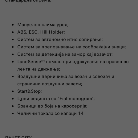
Мануелен клима уред;
ABS, ESC, Hill Holder;
Систем за автономно итно сопирање;
Систем за препознавање на сообраќајни знаци;
Систем за детекција на замор кај возачот;
LaneSense™ помош при одржување на правец во
лента на движење;
Воздушни перничиња за возач и совозач и
странични воздушни завеси;
Start&Stop;
Црни седишта со “Fiat monogram”;
Браници во боја на каросерија;
Челични тркала со капаци 14
ПАКЕТ CITY