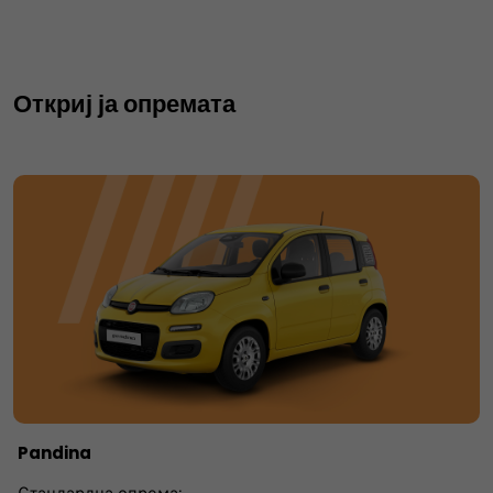
Откриј ја опремата
Pandina
Стандардна опрема: