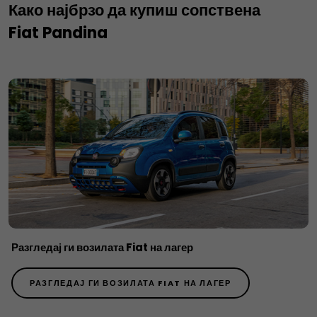
Како најбрзо да купиш сопствена
Fiat Pandina
Разгледај ги возилата Fiat на лагер
РАЗГЛЕДАЈ ГИ ВОЗИЛАТА FIAT НА ЛАГЕР