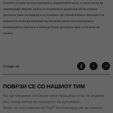
Сликите се само за илустративни и индикативни цели, а некои може да
прикажуваат верзии, нивоа на опременост, додатоци и/или опрема
достапни само на барање и со плаќање. Достапните бои и тапацирот на
седиштата може да варираат од технички и/или конструкциски и
комерцијални причини и може да бидат достапни само на возила на
залиха.
Следи нѐ
ПОВРЗИ СЕ СО НАШИОТ ТИМ
Ќе одговориме на секое твое прашање и ќе те водиме
низ секој чекор во процесот на купување.
Веќе си сопственик нa Fiat? Контактирај нѐ за повеќе