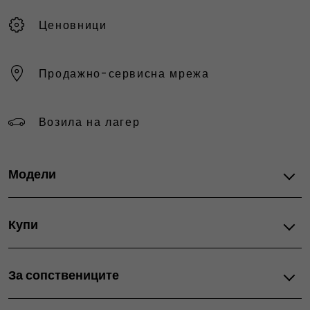
Ценовници
Продажно-сервисна мрежа
Возила на лагер
Модели
Fiat автомобили
Купи
Grande Panda Hybrid
Grande Panda Electric
Понуди
Grande Panda Petrol
За сопствениците
Актуелни промоции
600 Petrol
Автомобили на лагер
600 Hybrid
После продажбата