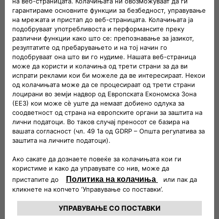
Избери нов автомобил онлајн
Разгледај ја понудата на возила достапни за испорака
веднаш и одбери ја опцијата која најдобро одговара
на твоите потреби.
ВОЗИЛА НА ЛАГЕР