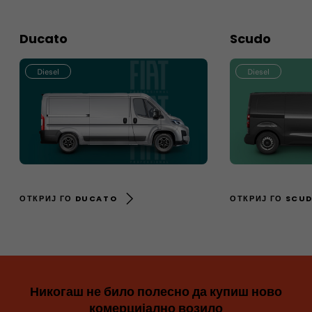
Ducato
Scudo
Diesel
Diesel
ОТКРИЈ ГО DUCATO
ОТКРИЈ ГО SCU
Никогаш не било полесно да купиш ново
комерцијално возило