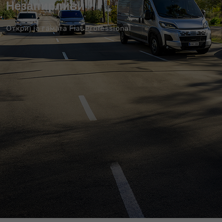
Незапирливи
Откриј ја гамата Fiat Professional