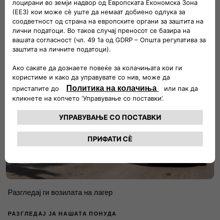
Tи треба комерцијално возило што е
можно побрзо?
Разгледај ги возилата на лагер
РАЗГЛЕДАЈ ЈА НАШАТА ПОНУДА