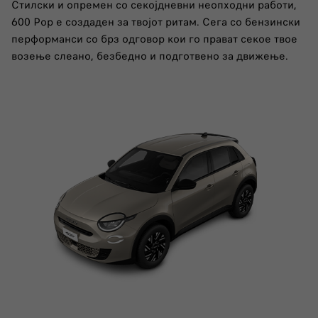
​Стилски и опремен со секојдневни неопходни работи,
600 Pop е создаден за твојот ритам. Сега со бензински
перформанси со брз одговор кои го прават секое твое
возење слеано, безбедно и подготвено за движење.