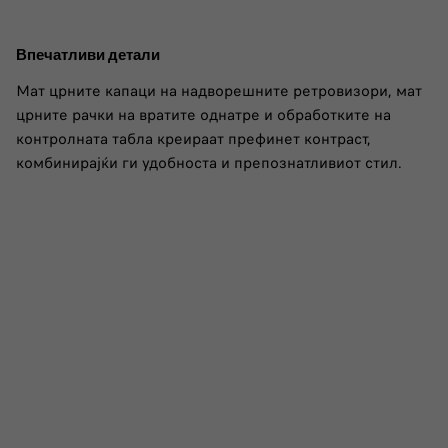
Впечатливи детали
Мат црните капаци на надворешните ретровизори, мат
црните рачки на вратите однатре и обработките на
контролната табла креираат префинет контраст,
комбинирајќи ги удобноста и препознатливиот стил.​