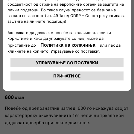
• Uconnect 10” радио - Голем екран, лесно
поврзување.
ПОБАРАЈ ПОНУДА
Единствени одлики
600 став
Повеќе од препознатлив изглед, 600 го искажува својот
карактерпреку ексклузивните 16” челични тркала кои
додаваат доверба при секое движење.