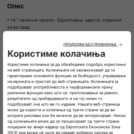
Опис
• 16’’ челични тркала​ - Едноставни, цврсти, спремни
за во град.
• LED предни светла и задни светла - Светол изглед,
паметна прегледност.
• Мат црни капаци на надворешните ретровизори -
Мат обработки со смел карактер.
• Нова контролна табла во темна боја - детали кои
гоистакнуваат силниот карактер.
• Црни штофени седишта со монограм Fiat - Удобност
на секое седиште.
• 7” дигитална инструмент-табла - Сите информации,
јасни и дигитални.