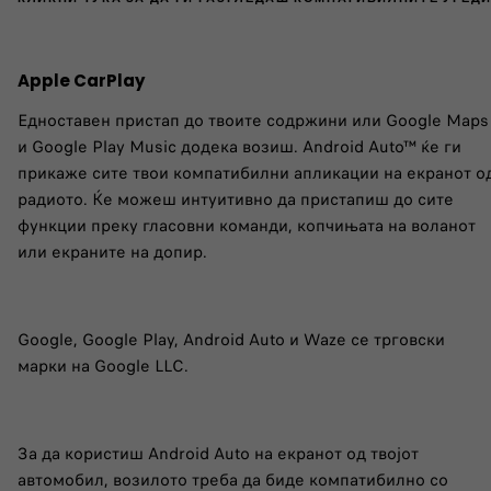
Apple CarPlay
Едноставен пристап до твоите содржини или Google Maps
и Google Play Music додека возиш. Android Auto™ ќе ги
прикаже сите твои компатибилни апликации на екранот о
радиото. Ќе можеш интуитивно да пристапиш до сите
функции преку гласовни команди, копчињата на воланот
или екраните на допир.
Google, Google Play, Android Auto и Waze се трговски
марки на Google LLC.
За да користиш Android Auto на екранот од твојот
автомобил, возилото треба да биде компатибилно со