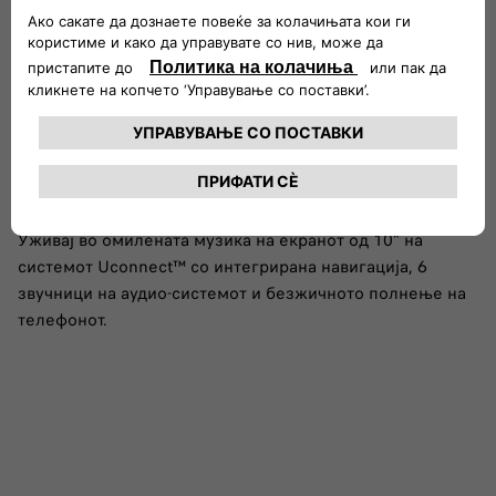
Паметна забава
Уживај во омилената музика на екранот од 10” на
системот Uconnect™ со интегрирана навигација, 6
звучници на аудио-системот и безжичното полнење на
телефонот.​