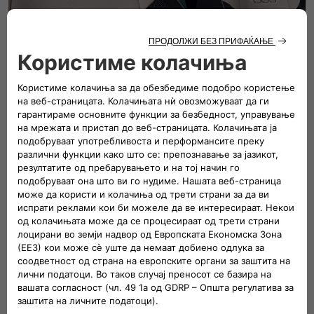
Порелаксирано возење
Уживај во порелаксирано возење благодарение на
внатрешноста обложена со премиум кожа. Достапно
како опционал.