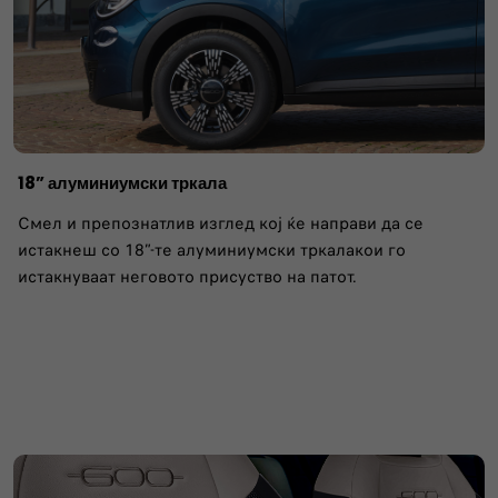
18” алуминиумски тркала
Смел и препознатлив изглед кој ќе направи да се
истакнеш со 18”-те алуминиумски тркалакои го
истакнуваат неговото присуство на патот.