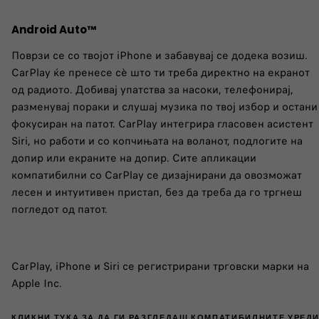
Android Auto™
Поврзи се со твојот iPhone и забавувај се додека возиш.
CarPlay ќе пренесе сè што ти треба директно на екранот
од радиото. Добивај упатства за насоки, телефонирај,
разменувај пораки и слушај музика по твој избор и остани
фокусиран на патот. CarPlay интегрира гласовен асистент
Siri, но работи и со копчињата на воланот, подлогите на
допир или екраните на допир. Сите апликации
компатибилни со CarPlay се дизајнирани да овозможат
лесен и интуитивен пристап, без да треба да го тргнеш
погледот од патот.
CarPlay, iPhone и Siri се регистрирани трговски марки на
Apple Inc.
КЛИКНИ ТУКА ЗА ДА ГИ РАЗГЛЕДАШ КОМПАТИБИЛНИТЕ УРЕДИ