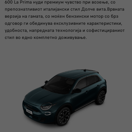
600 La Prima нуди премиум чувство при возење, со
препознатливиот италијански стил Долче вита.Врвната
верзија на гамата, со моќен бензински мотор со брз
одговор ги обединува ексклузивните карактеристики,
удобноста, напредната технологија и софистицираниот
стил во едно комплетно доживување.