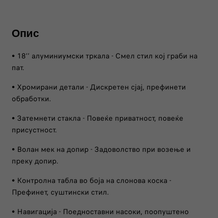
Опис
• 18‘’ алуминиумски тркала​ - Смел стил кој граби на
пат.
• Хромирани детали​ - Дискретен сјај, префинети
обработки.
• Затемнети стакла - Повеќе приватност, повеќе
присустност.
• Волан мек на допир - Задоволство при возење и
преку допир.
• Контролна табла во боја на слонова коска -
Префинет, суштински стил.
• Навигација - Поедноставни насоки, поопуштено