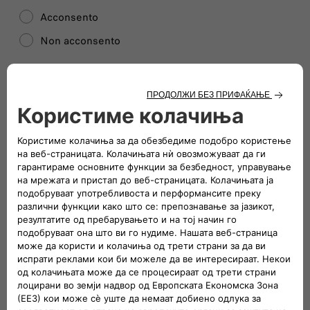
Acconsento
Non acconsento
Unisciti ai nostri Partners!
Invia
Следи нѐ
ПОВРЗИ СЕ СО НАШИОТ ТИМ