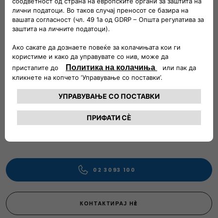
Ќе одговориме на секое твое прашање и ќе те водиме
низ секој чекор во процесот на купување.
Веќе си сопственик нa Fiat? Контактирај нѐ за повеќе
информации за нашите постпродажни услуги, резервни
делови и додатоци.
ЈАВИ СЕ: Дирекција: 02/3093-100 Продажба: 02/3096-333
Сервис: 02/3093-129, 075 278 436 Резервни делови:
02/3093-125
РАБОТНО ВРЕМЕ: Продажни салони: пон-пет 08.30-18.00
саб 09.00 -14.00 Сервиси: пон-пет 08.30-16.00 саб 09.00-
14.00 Дирекција: пон-пет 08.30-16.30
02 3093 100
КОНТАКТИРАЈ НÈ