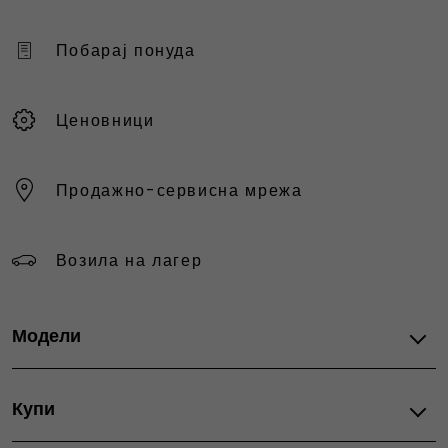
Побарај понуда
Ценовници
Продажно-сервисна мрежа
Возила на лагер
Модели
Fiat автомобили
Купи
Grande Panda Hybrid
Grande Panda Electric