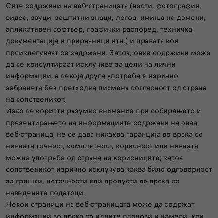
Сите содржини на веб-страницата (вести, фотографии,
видеа, звуци, заштитни знаци, логоа, имиња на домени,
апликативен софтвер, графички распоред, техничка
документација и прирачници итн.) и правата кои
произлегуваат се задржани. Затоа, овие содржини може
да се консултираат исклучиво за цели на лични
информации, а секоја друга употреба е изрично
забранета без претходна писмена согласност од страна
на сопственикот.
Иако се користи разумно внимание при собирањето и
презентирањето на информациите содржани на оваа
веб-страница, не се дава никаква гаранција во врска со
нивната точност, комплетност, корисност или нивната
можна употреба од страна на корисниците; затоа
сопственикот изрично исклучува каква било одговорност
за грешки, неточности или пропусти во врска со
наведените податоци.
Некои страници на веб-страницата може да содржат
информации во врска со идните планови и намери, кои