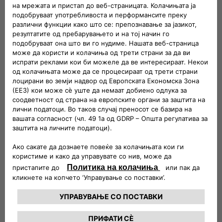
и цените наведени на веб-страницата, Аутомобиле СК ги
повикува корисниците да контактираат со нивните
овластени продажни места и дилери.
Одговорност
Сопственикот не презема никаква одговорност за
информациите и укажувањата содржани на страниците
на страницата. Поточно, истите не содржат ветување кое
се подразбира или гаранција во врска со составот,
соодветноста за одредени цели на Производите или
непрекршување од самите производи, на закони или
патенти. Некои линкови до други страници на мрежата
може да се појават на нашата веб-страница. Во таков
случај сопственикот нема влијание врз конфигурацијата,
достапноста, пристапноста и содржината на страниците
поврзани со оваа веб-страницата преку линкови и ништо
не ја гарантира актуелноста, точноста, комплетноста или
квалитетот на информациите содржани на страниците до
кои водат тие линкови.