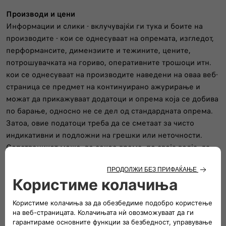
Производи
и
цени
Информации и слики - вклучувајќи ги тука и боите на
производите - кои се однесуваат на опремата, изгледот,
перформансите, димензиите и тежините, цените,
потрошувачката на гориво, оперативните трошоци итн.
кои се однесуваат на производите наведени на оваа веб-
страница се предмет на континуирано ажурирање и
можат да прикажуваат додатоци и опрема која се добива
по барање, односно не се дел од стандардната опрема.
Затоа, овие податоци треба да се сметаат за чисто
индикативни и подложни на грешки или неточности.
Сопственикот може, во секое време, по своја волја, да
направи структурни или формални промени на возилата
прикажани на веб-страницата или на нијансите на боите
или стандардната опрема на возилото.
Цените наведени на веб-страницата не се обврзувачки
бидејќи тие се само препорачани.
За ажурирани и навремени информации за производите