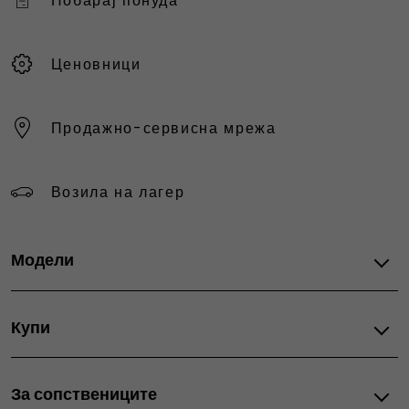
Побарај понуда
Ценовници
Продажно-сервисна мрежа
Возила на лагер
Модели
Fiat автомобили
Купи
Grande Panda Hybrid
Grande Panda Electric
Понуди
Grande Panda Petrol
За сопствениците
Актуелни промоции
600 Petrol