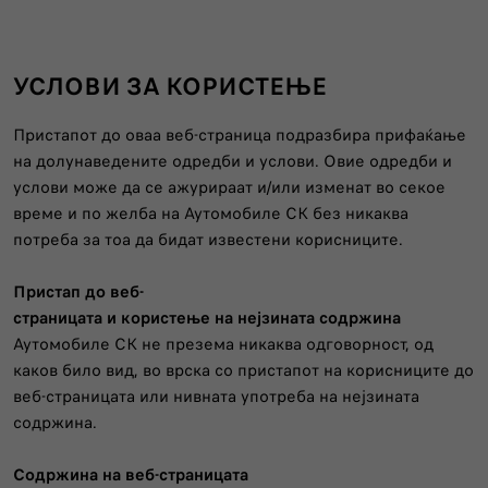
УСЛОВИ ЗА КОРИСТЕЊЕ
Пристапот до оваа веб-страница подразбира прифаќање
на долунаведените одредби и услови. Овие одредби и
услови може да се ажурираат и/или изменат во секое
време и по желба на Аутомобиле СК без никаква
потреба за тоа да бидат известени корисниците.
Пристап
до
веб-
страницата
и
користење
на
нејзината
содржина
Аутомобиле СК не презема никаква одговорност, од
каков било вид, во врска со пристапот на корисниците до
веб-страницата или нивната употреба на нејзината
содржина.
Содржина
на
веб-страницата