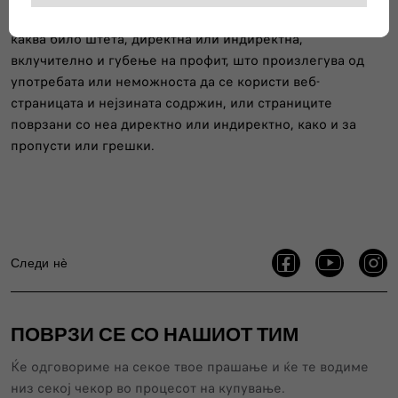
Сопственикот не може да се смета за одговорен за
каква било штета, директна или индиректна,
вклучително и губење на профит, што произлегува од
употребата или неможноста да се користи веб-
страницата и нејзината содржин, или страниците
поврзани со неа директно или индиректно, како и за
пропусти или грешки.
Следи нѐ
ПОВРЗИ СЕ СО НАШИОТ ТИМ
Ќе одговориме на секое твое прашање и ќе те водиме
низ секој чекор во процесот на купување.