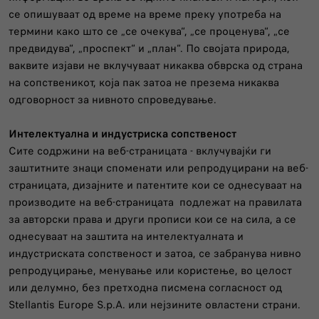
се опишуваат од време на време преку употреба на
термини како што се „се очекува“, „се проценува“, „се
предвидува“, „проспект“ и „план“. По својата природа,
ваквите изјави не вклучуваат никаква обврска од страна
на сопственикот, која пак затоа не презема никаква
одговорност за нивното спроведување.
Интелектуална
и
индустриска
сопственост
Сите содржини на веб-страницата - вклучувајќи ги
заштитните знаци споменати или репродуцирани на веб-
страницата, дизајните и патентите кои се однесуваат на
производите на веб-страницата подлежат на правилата
за авторски права и други прописи кои се на сила, а се
однесуваат на заштита на интелектуалната и
индустриската сопственост и затоа, се забранува нивно
репродуцирање, менување или користење, во целост
или делумно, без претходна писмена согласност од
Stellantis Europe S.p.A. или нејзините овластени страни.